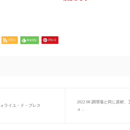
RSS
feedly
Pin it
2022.08 調理場と同じ原
社のヴォライユ・ド・ブレス
ォ...