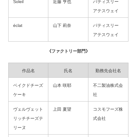
Soleil
近藤 亨也
パティスリー
アテスウェイ
éclat
山下 莉奈
パティスリー
アテスウェイ
《ファクトリー部門》
作品名
氏名
勤務先会社名
ベイクドチーズ
山本 咲耶
不二製油株式会
ケーキ
社
ヴェルヴェット
上田 夏望
コスモフーズ株
リッチチーズテ
式会社
リーヌ