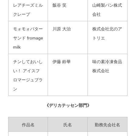
レアチーズミル
飯谷 笑
山崎製パン株式
クレープ
会社
モォモォバター
川原 大治
株式会社北のア
サンド fromage
トリエ
milk
チンしておいし
伊藤 鈴華
味の素冷凍食品
い！ アイスフ
株式会社
ロマージュブラ
ン
《デリカテッセン部門》
作品名
氏名
勤務先会社名