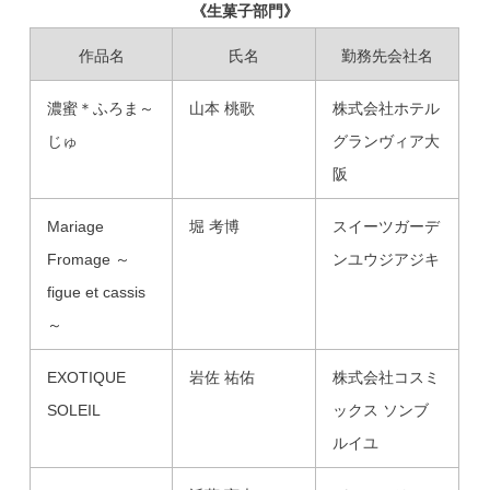
《生菓子部門》
作品名
氏名
勤務先会社名
濃蜜＊ふろま～
山本 桃歌
株式会社ホテル
じゅ
グランヴィア大
阪
Mariage
堀 考博
スイーツガーデ
Fromage ～
ンユウジアジキ
figue et cassis
～
EXOTIQUE
岩佐 祐佑
株式会社コスミ
SOLEIL
ックス ソンブ
ルイユ