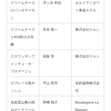
クリームチーズ
浮ヶ谷 和也
セルリアンタワ
のパンオサーモ
ー東急ホテル
ン
クリームチーズ
宮本 順一
株式会社ケルン
とKOBEの大吟
醸
クロワッサンフ
保阪 登
株式会社ケルン
ォンデュ・オ・
フロマージュ
カプレーゼ風キ
平山 英司
名鉄協商株式会
ッシュ
社
糸島雷山豚の肉
野﨑 桃子
Boulangerie Le
みそとクリーム
Bamtan