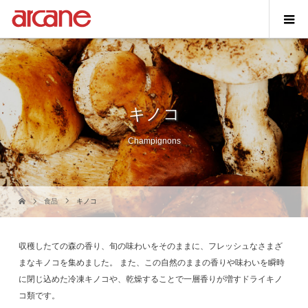
キノコ
Champignons
食品
キノコ
収穫したての森の香り、旬の味わいをそのままに、フレッシュなさまざ
まなキノコを集めました。
また、この自然のままの香りや味わいを瞬時
に閉じ込めた冷凍キノコや、乾燥することで一層香りが増すドライキノ
コ類です。